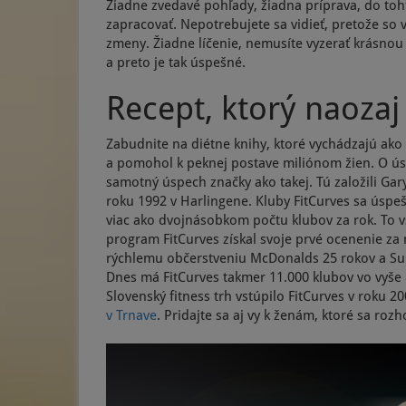
Žiadne zvedavé pohľady, žiadna príprava, do toh
zapracovať. Nepotrebujete sa vidieť, pretože so 
zmeny. Žiadne líčenie, nemusíte vyzerať krásnou 
a preto je tak úspešné.
Recept, ktorý naozaj
Zabudnite na diétne knihy, ktoré vychádzajú ako
a pomohol k peknej postave miliónom žien. O ús
samotný úspech značky ako takej. Tú založili Gary
roku 1992 v Harlingene. Kluby FitCurves sa úspeš
viac ako dvojnásobkom počtu klubov za rok. To vš
program FitCurves získal svoje prvé ocenenie za
rýchlemu občerstveniu McDonalds 25 rokov a Subw
Dnes má FitCurves takmer 11.000 klubov vo vyše 8
Slovenský fitness trh vstúpilo FitCurves v roku
v Trnave
. Pridajte sa aj vy k ženám, ktoré sa roz