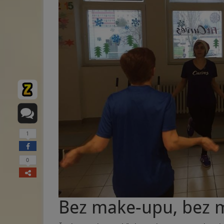
1
0
Bez make-upu, bez m