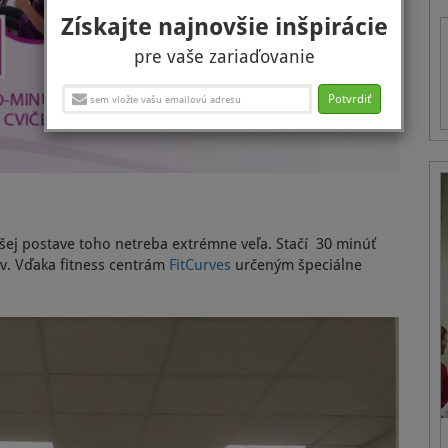
Získajte najnovšie inšpirácie
pre vaše zariaďovanie
Potvrdiť
jšej postave toho netreba extrémne veľa. Stačí 30 minúť
ňov. Vďaka fitness centrám
FitCurves
určeným špeciálne