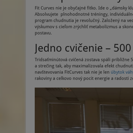
Fit Curves nie je obyčajné fitko. Ide o „dámsky 
Absolvujete plnohodnotné tréningy, individuál
program chudnutia je revolučný. Založený na ve
výskumov s cieľom zrýchliť metabolizmus a skon
postavu.
Jedno cvičenie – 500 
Tridsaťminútová cvičená zostava spáli približne 
a strečing tak, aby maximalizovala efekt chudn
navštevovania FitCurves tak nie je len
úbytok váh
rakoviny a celkovo nový pocit energie a radosti zo