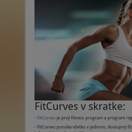
FitCurves v skratke:
-
FitCurves
je prvý fitness program a program reg
- FitCurves ponúka všetko v jednom, dostupný fi