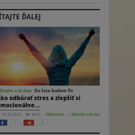
ÍTAJTE ĎALEJ
dravie a krása:
Do leta budem fit
ko odbúrať stres a zlepšiť si
emocionálne…
31.05.2016
8420
FitCurves…
v
Zdravie a krása
1
0