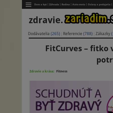
Dom a byt
Záhrada
Rodina
Auto-moto
Oslavy a podujatia
zdravie.
Dodávatelia
(265)
Referencie
(788)
Zákazky
(
FitCurves – fitko
potr
Zdravie a krása:
Fitness