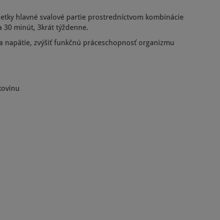
 všetky hlavné svalové partie prostredníctvom kombinácie
za 30 minút, 3krát týždenne.
s a napätie, zvýšiť funkčnú práceschopnosť organizmu
kovinu