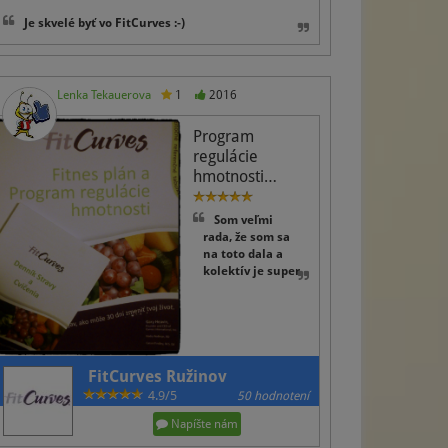
Je skvelé byť vo FitCurves :-)
Lenka Tekauerova
1
2016
Program
regulácie
hmotnosti…
Som veľmi
rada, že som sa
na toto dala a
kolektív je super
FitCurves Ružinov
4.9/5
50 hodnotení
Napíšte nám