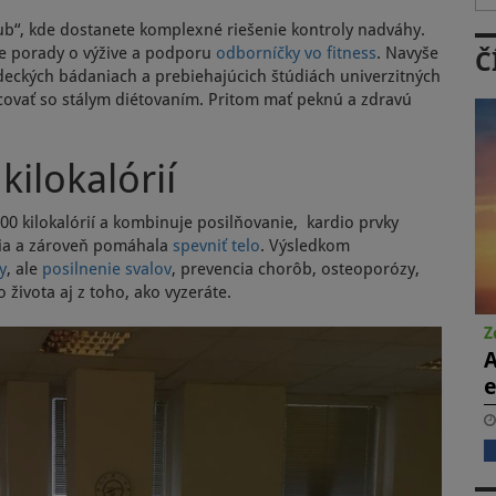
klub“, kde dostanete komplexné riešenie kontroly nadváhy.
ne porady o výžive a podporu
odborníčky vo fitness
. Navyše
Č
deckých bádaniach a prebiehajúcich štúdiách univerzitných
covať so stálym diétovaním. Pritom mať peknú a zdravú
kilokalórií
500 kilokalórií a kombinuje posilňovanie, kardio prvky
utia a zároveň pomáhala
spevniť telo
. Výsledkom
y
, ale
posilnenie svalov
, prevencia chorôb, osteoporózy,
 života aj z toho, ako vyzeráte.
Z
A