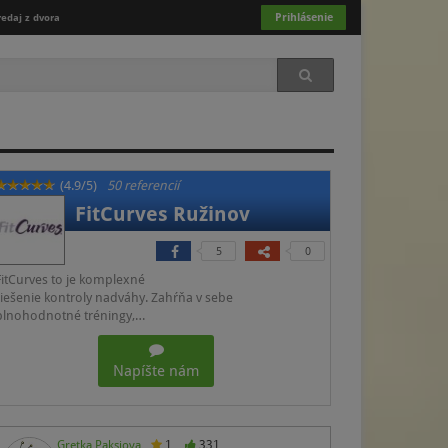
Prihlásenie
redaj z dvora
(4.9/5)
50 referencií
FitCurves Ružinov
5
0
FitCurves to je komplexné
riešenie kontroly nadváhy. Zahŕňa v sebe
plnohodnotné tréningy,…
Napíšte nám
Gretka Paksiova
1
331