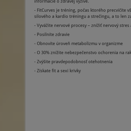
informácie o zdravej výžive.
- FitCurves je tréning, počas ktorého precvičíte
silového a kardio tréningu a strečingu, a to len 
- Vyvážite nervové procesy – znížiť nervový stre
- Posilníte zdravie
- Obnovíte úroveň metabolizmu v organizme
- O 30% znížite nebezpečenstvo ochorenia na ra
- Zvýšite pravdepodobnosť otehotnenia
- Získate fit a sexi krivky