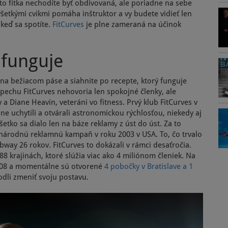
to fitka nechodíte byť obdivovaná, ale poriadne na sebe
všetkými cvikmi pomáha inštruktor a vy budete vidieť len
keď sa spotíte.
FitCurves
je plne zameraná na účinok
 funguje
 na bežiacom páse a siahnite po recepte, ktorý funguje
pechu FitCurves nehovoria len spokojné členky, ale
 a Diane Heavin, veteráni vo fitness. Prvý klub FitCurves v
ne uchytili a otvárali astronomickou rýchlosťou, niekedy aj
etko sa dialo len na báze reklamy z úst do úst. Za to
 národnú reklamnú kampaň v roku 2003 v USA. To, čo trvalo
ay 26 rokov. FitCurves to dokázali v rámci desaťročia.
8 krajinách, ktoré slúžia viac ako 4 miliónom členiek. Na
 2008 a momentálne sú otvorené
4 pobočky v Bratislave a 1
hodli zmeniť svoju postavu.