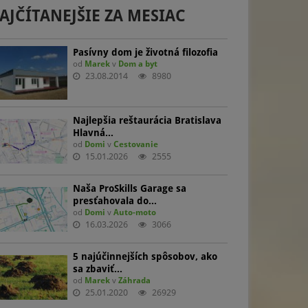
AJČÍTANEJŠIE ZA MESIAC
Pasívny dom je životná filozofia
od
Marek
v
Dom a byt
23.08.2014
8980
Najlepšia reštaurácia Bratislava
Hlavná…
od
Domi
v
Cestovanie
15.01.2026
2555
Naša ProSkills Garage sa
presťahovala do…
od
Domi
v
Auto-moto
16.03.2026
3066
5 najúčinnejších spôsobov, ako
sa zbaviť…
od
Marek
v
Záhrada
25.01.2020
26929