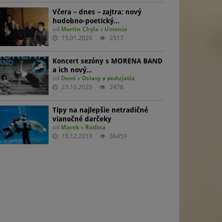
Včera – dnes – zajtra: nový
hudobno-poetický…
od
Martin Chyla
v
Umenie
15.01.2026
2517
Koncert sezóny s MORENA BAND
a ich nový…
od
Domi
v
Oslavy a podujatia
23.10.2025
2478
Tipy na najlepšie netradičné
vianočné darčeky
od
Marek
v
Rodina
10.12.2013
36459