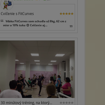
Cvičenie s FitCurves
Vďaka FitCurves som schudla už 8kg, 62 cm z
mier a 10% tuku 😊 Cvičenie aj…
30 minútový tréning, na ktorý…