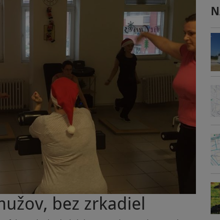
N
užov, bez zrkadiel