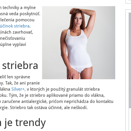
 techniky a mylne
časná veda poskytnúť.
oblečenia pomocou
 účinok striebra
.
jinách zavrhovať,
znečisťovaniu
 úplne vyplaví
striebra
eliť len správne
y. Tak, že ani pranie
vlákna
Silver+,
v ktorých je použitý granulát striebra
obku. Tým, že je striebro aplikované priamo do vlákna,
ky zaručene antialergické, pričom neprichádza do kontaktu
rgie. Striebro tak ostáva účinné, ale neškodí.
 je trendy