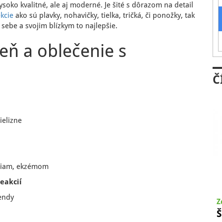
ysoko kvalitné, ale aj moderné. Je šité s dôrazom na detail
kcie
ako sú plavky, nohavičky, tielka, tričká, či ponožky, tak
e sebe a svojim blízkym to najlepšie.
zeň a oblečenie s
Č
ielizne
sniam, ekzémom
reakcií
endy
Z
Š