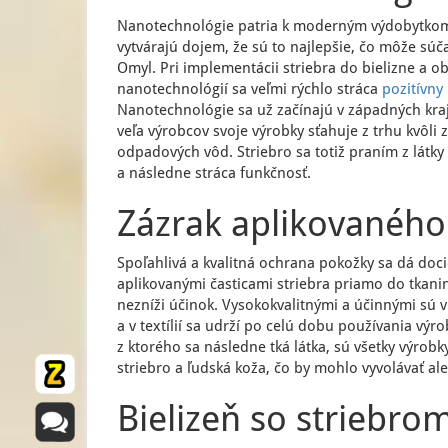
Nanotechnológie patria k moderným výdobytkom
vytvárajú dojem, že sú to najlepšie, čo môže sú
Omyl. Pri implementácii striebra do bielizne a 
nanotechnológií sa veľmi rýchlo stráca
pozitívny
Nanotechnológie sa už začínajú v západných kra
veľa výrobcov svoje výrobky sťahuje z trhu kvôli 
odpadových vôd. Striebro sa totiž praním z látky
a následne stráca funkčnosť.
Zázrak aplikovaného 
Spoľahlivá a kvalitná ochrana pokožky sa dá doci
aplikovanými časticami striebra priamo do tkanin
nezníži účinok. Vysokokvalitnými a účinnými sú 
a v textílií sa udrží po celú dobu používania výr
z ktorého sa následne tká látka, sú všetky výrob
striebro a ľudská koža, čo by mohlo vyvolávať ale
Bielizeň so striebrom