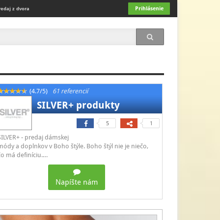
Prihlásenie
redaj z dvora
(4.7/5)
61 referencií
SILVER+ produkty
5
1
SILVER+ - predaj dámskej
módy a doplnkov v Boho štýle. Boho štýl nie je niečo,
čo má definíciu.…
Napíšte nám