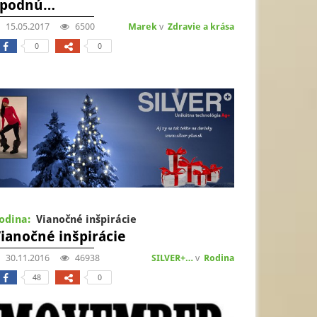
spodnú…
15.05.2017
6500
Marek
v
Zdravie a krása
0
0
odina:
Vianočné inšpirácie
ianočné inšpirácie
30.11.2016
46938
SILVER+…
v
Rodina
48
0