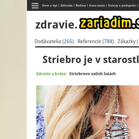
Dom a byt
Záhrada
Rodina
Auto-moto
Oslavy a podujatia
zdravie.
Dodávatelia
(265)
Referencie
(788)
Zákazky
(
Striebro je v starost
Zdravie a krása:
Striebrovo vašich šatách