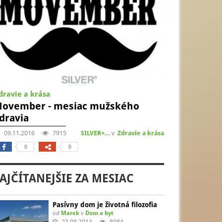
dravie a krása
November - mesiac mužského
dravia
09.11.2016
7915
SILVER+…
v
Zdravie a krása
0
0
AJČÍTANEJŠIE ZA MESIAC
Pasívny dom je životná filozofia
od
Marek
v
Dom a byt
23.08.2014
8984