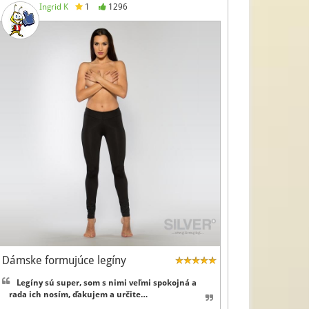
Ingrid K
1
1296
Dámske formujúce legíny
Legíny sú super, som s nimi veľmi spokojná a
rada ich nosím, ďakujem a určite…