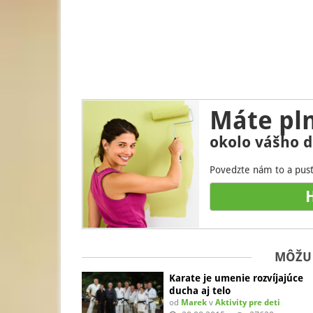
Máte pln
okolo vášho d
Povedzte nám to a pusť
H
MÔŽU 
Karate je umenie rozvíjajúce
ducha aj telo
od
Marek
v
Aktivity pre deti