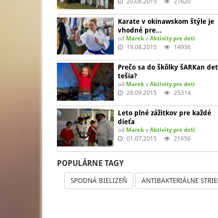
20.08.2015
27620
Karate v okinawskom štýle je
vhodné pre…
od
Marek
v
Aktivity pre deti
19.08.2015
14936
Prečo sa do škôlky šARKan det
tešia?
od
Marek
v
Aktivity pre deti
28.09.2015
25314
Leto plné zážitkov pre každé
dieťa
od
Marek
v
Aktivity pre deti
01.07.2015
21656
POPULÁRNE TAGY
SPODNÁ BIELIZEŇ
ANTIBAKTERIÁLNE STRI