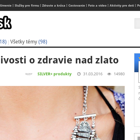
Umenie
Služby pre firmu
Zdravie a krása
Cestovanie
Foto a video
Aktivity pre deti
P
18)
Všetky témy
(98)
livosti o zdravie nad zlato
SILVER+ produkty
31.03.2016
14980