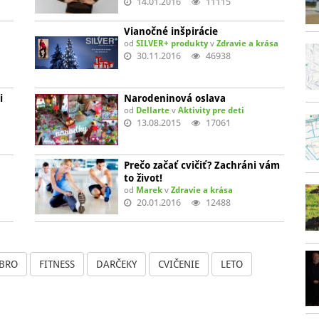
14.01.2016
11115
Vianočné inšpirácie
od
SILVER+ produkty
v
Zdravie a krása
30.11.2016
46938
i
Narodeninová oslava
od
Dellarte
v
Aktivity pre deti
13.08.2015
17061
Prečo začať cvičiť? Zachráni vám
to život!
od
Marek
v
Zdravie a krása
20.01.2016
12488
EBRO
FITNESS
DARČEKY
CVIČENIE
LETO