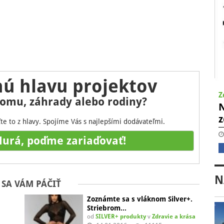
ú hlavu projektov
Z
omu, záhrady alebo rodiny?
z
te to z hlavy. Spojíme Vás s najlepšími dodávateľmi.
urá, poďme zariaďovať!
N
SA VÁM PÁČIŤ
Zoznámte sa s vláknom Silver+.
Striebrom…
od
SILVER+ produkty
v
Zdravie a krása