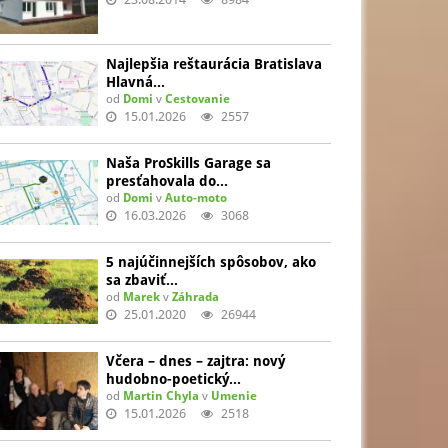
Najlepšia reštaurácia Bratislava
Hlavná…
od
Domi
v
Cestovanie
15.01.2026
2557
Naša ProSkills Garage sa
presťahovala do…
od
Domi
v
Auto-moto
16.03.2026
3068
5 najúčinnejších spôsobov, ako
sa zbaviť…
od
Marek
v
Záhrada
25.01.2020
26944
Včera – dnes – zajtra: nový
hudobno-poetický…
od
Martin Chyla
v
Umenie
15.01.2026
2518