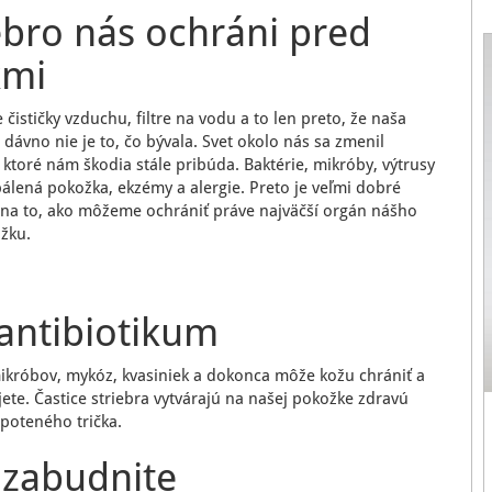
ebro nás ochráni pred
kmi
čističky vzduchu, filtre na vodu a to len preto, že naša
 dávno nie je to, čo bývala. Svet okolo nás sa zmenil
, ktoré nám škodia stále pribúda. Baktérie, mikróby, výtrusy
pálená pokožka, ekzémy a alergie. Preto je veľmi dobré
 na to, ako môžeme ochrániť práve najväčší orgán nášho
ožku.
 antibiotikum
 mikróbov, mykóz, kvasiniek a dokonca môže kožu chrániť a
jete. Častice striebra vytvárajú na našej pokožke zdravú
poteného trička.
 zabudnite