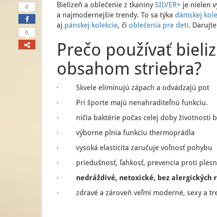
Bielizeň a oblečenie z tkaniny
SILVER+
je nielen v
0
a najmodernejšie trendy. To sa týka
dámskej kole
aj
pánskej kolekcie
, či
oblečenia pre deti
. Darujt
0
Prečo používať bieli
obsahom striebra?
· Skvele eliminujú zápach a odvádzajú pot
· Pri športe majú nenahraditeľnú funkciu.
· ničia baktérie počas celej doby životnosti b
· výborne plnia funkciu thermoprádla
· vysoká elasticita zaručuje voľnosť pohybu
· priedušnosť, ľahkosť, prevencia proti ple
·
nedráždivé, netoxické, bez alergických 
· zdravé a zároveň veľmi moderné, sexy a tr