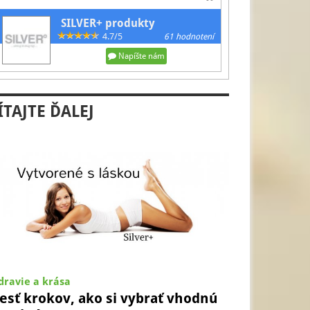
SILVER+ produkty
4.7/5
61 hodnotení
Napíšte nám
ÍTAJTE ĎALEJ
dravie a krása
esť krokov, ako si vybrať vhodnú