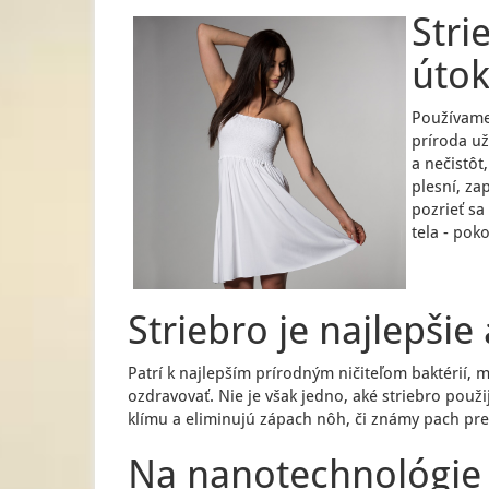
Stri
úto
Používame 
príroda už
a nečistôt
plesní, za
pozrieť sa
tela - pok
Striebro je najlepšie
Patrí k najlepším prírodným ničiteľom baktérií,
ozdravovať. Nie je však jedno, aké striebro použi
klímu a eliminujú zápach nôh, či známy pach pre
Na nanotechnológie