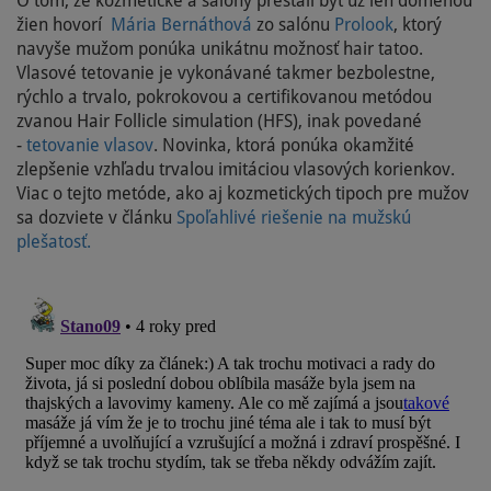
O tom, že kozmetické a salóny prestali byť už len doménou
žien hovorí
Mária Bernáthová
zo salónu
Prolook
, ktorý
navyše mužom ponúka unikátnu možnosť hair tatoo.
Vlasové tetovanie je vykonávané takmer bezbolestne,
rýchlo a trvalo, pokrokovou a certifikovanou metódou
zvanou Hair Follicle simulation (HFS), inak povedané
-
tetovanie vlasov
. Novinka, ktorá ponúka okamžité
zlepšenie vzhľadu trvalou imitáciou vlasových korienkov.
Viac o tejto metóde, ako aj kozmetických tipoch pre mužov
sa dozviete v článku
Spoľahlivé riešenie na mužskú
plešatosť.