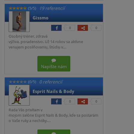
19 referencií
(5/5)
Gissmo
0
0
Osobný tréner, zdravá
výživa, poradenstvo. Už 14 rokov sa aktívne
venujem posilňovaniu, štúdiu v…
Napíšte nám
0 referencií
(0/5)
Esprit Nails & Body
0
0
Rada Vás privítam v
mojom salóne Esprit Nails & Body, kde sa postarám
o Vaše ruky a nechtíky.…