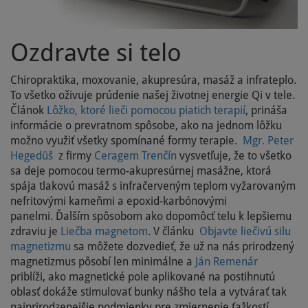
Ozdravte si telo
Chiropraktika, moxovanie, akupresúra, masáž a infrateplo.
To všetko oživuje prúdenie našej životnej energie Qi v tele.
Článok
Lôžko, ktoré lieči pomocou piatich terapií
, prináša
informácie o prevratnom spôsobe, ako na jednom lôžku
možno využiť všetky spomínané formy terapie.
Mgr. Peter
Hegedüš
z firmy
Ceragem Trenčín
vysvetľuje, že to všetko
sa deje pomocou termo-akupresúrnej masážne, ktorá
spája tlakovú masáž s infračerveným teplom vyžarovaným
nefritovými kameňmi a epoxid-karbónovými
panelmi. Ďalším spôsobom ako dopomôcť telu k lepšiemu
zdraviu je
Liečba magnetom
. V článku
Objavte liečivú silu
magnetizmu
sa môžete dozvedieť, že už na nás prirodzený
magnetizmus pôsobí len minimálne a
Ján Remenár
priblíži, ako magnetické pole aplikované na postihnutú
oblasť dokáže stimulovať bunky nášho tela a vytvárať tak
najprirodzenejšie podmienky pre zmiernenie ťažkostí