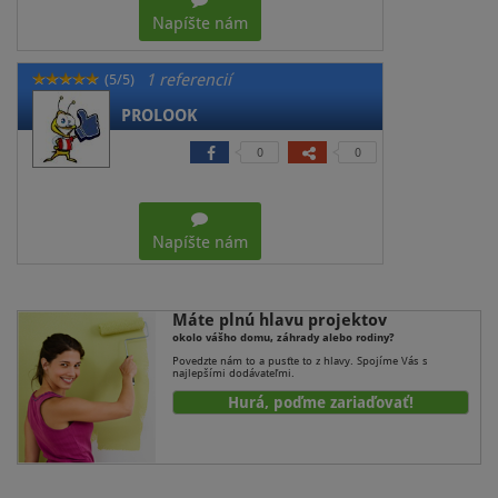
Napíšte nám
1 referencií
(5/5)
PROLOOK
0
0
Napíšte nám
Máte plnú hlavu projektov
okolo vášho domu, záhrady alebo rodiny?
Povedzte nám to a pusťte to z hlavy. Spojíme Vás s
najlepšími dodávateľmi.
Hurá, poďme zariaďovať!