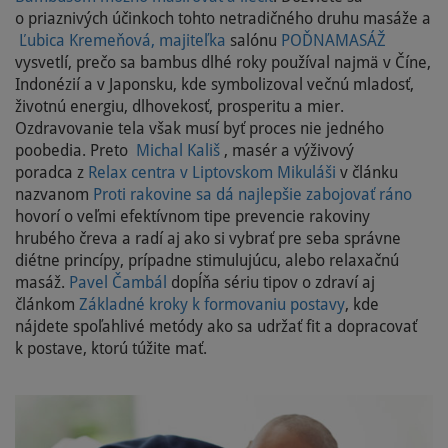
o priaznivých účinkoch tohto netradičného druhu masáže a
Ľubica Kremeňová, majiteľka
salónu
POĎNAMASÁŽ
vysvetlí, prečo sa bambus dlhé roky používal najmä v Číne,
Indonézií a v Japonsku, kde symbolizoval večnú mladosť,
životnú energiu, dlhovekosť, prosperitu a mier.
Ozdravovanie tela však musí byť proces nie jedného
poobedia. Preto
Michal Kališ
, masér a výživový
poradca z
Relax centra v Liptovskom Mikuláši
v článku
nazvanom
Proti rakovine sa dá najlepšie zabojovať ráno
hovorí o veľmi efektívnom tipe prevencie rakoviny
hrubého čreva a radí aj ako si vybrať pre seba správne
diétne princípy, prípadne stimulujúcu, alebo relaxačnú
masáž.
Pavel Čambál
dopĺňa sériu tipov o zdraví aj
článkom
Základné kroky k formovaniu postavy
, kde
nájdete spoľahlivé metódy ako sa udržať fit a dopracovať
k postave, ktorú túžite mať.