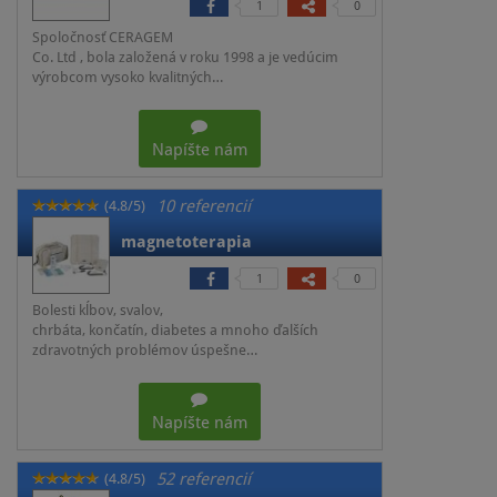
1
0
Spoločnosť CERAGEM
Co. Ltd , bola založená v roku 1998 a je vedúcim
výrobcom vysoko kvalitných…
Napíšte nám
10 referencií
(4.8/5)
magnetoterapia
1
0
Bolesti kĺbov, svalov,
chrbáta, končatín, diabetes a mnoho ďalších
zdravotných problémov úspešne…
Napíšte nám
52 referencií
(4.8/5)