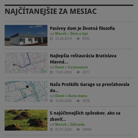
NAJČÍTANEJŠIE ZA MESIAC
Pasívny dom je životná filozofia
od
Marek
v
Dom a byt
23.08.2014
8993
Najlepšia reštaurácia Bratislava
Hlavná…
od
Domi
v
Cestovanie
15.01.2026
2571
Naša ProSkills Garage sa presťahovala
do…
od
Domi
v
Auto-moto
16.03.2026
3078
5 najúčinnejších spôsobov, ako sa
zbaviť…
od
Marek
v
Záhrada
25.01.2020
26966