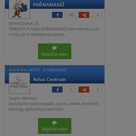
POĎNAMASÁŽ
152
0
NEVYKONÁVA UŽ
ČINNOSŤ !!! Salón POĎNAMASÁŽ sme otvorili na jar
v roku 2012. Nájdete nás oproti…
Napíšte nám
9 referencií
(4.9/5)
Relax Centrum
0
0
Svojim klientom
ponúkame ručné masáže, saunu, vírivku, kondičné
tréningy, výživové poradenstvo.
Napíšte nám